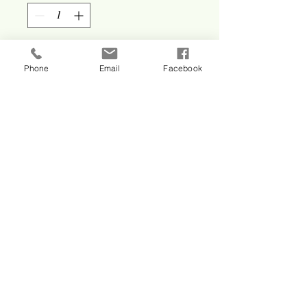
Ajouter au panier
Phone
Email
Facebook
La formule de base
comprend la nuit pour deux
personnes avec les petits
déjeuners.
Salle d'eau, jacuzzi et bassin
d'eau froide privatifs.
Ajouter des options
© 2014 / les gouttes d'eau / tous droits
réservés
CGV
mentions légales
FAQ